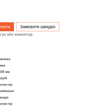
упити
Замовити швидко
гук або коментар
івчинка
има
000 мм
olyfill
оліестер
омбінезон
анада
оліестер