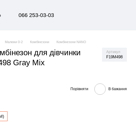
066 253-03-03
р
Малюки 0-2
Комбінезони
Комбінезони NANO
мбінезон для дівчинки
Артикул
F19M498
98 Gray Mix
Порівняти
В бажання
M)