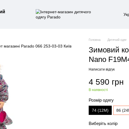
ий
Ук
Головна
Дитячий одяг
Зимовий ко
Nano F19M4
Написати відгук
4 590 грн
В наявності
Розмір одягу
74 (12M)
86 (24
Виберіть колір