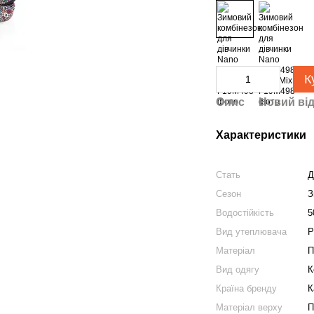
К
Опис
Новий від
Характеристики
Стать
Д
Сезон
З
Водостійкість
5
Вид утеплювача
P
Матеріал
П
Вид одягу
К
Країна бренду
К
Матеріал верху
П