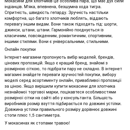
Мокасини для хлопчиків це особлива пара, що має дух сили
індіанців. М'яка, впевнена, безшумна хода тигра.
Спритність, швидкість гепарду. Зручність настільки
комфортна, що багато хлопчиків люблять, віддають
перевагу іншим видам. Вони також підходять під: шорти,
джинси, штани, штани. Гармонійно поєднується із
класичним, повсякденним, романтичним, спортивним,
іншими стилями. Вони є універсальними, стильними.
Онлайн покупки
Інтернет-магазини пропонують вибір моделей, брендів,
цінових пропозицій. Якщо є кращий бренд, знайомі з
розмірною сіткою, то підібрати пару не складно. В інтернет
магазині знайдете переваги зручностей покупки, вибору
моделі серед асортименту онлайн, привабливої пропозиції
за ціною. Якщо вирішили купити мокасини для хлопчика
незнайомої торгової марки, поцікавтеся особливостями
розмірної сітки на сайті або у консультанта. Більшість
виробників розмір взуття підбирається по довжині устілки.
Довжина устілки правильного розміру дорівнює довжині
стопи плюс 1,5 сантиметра.
У мокасинах як стопами травою!