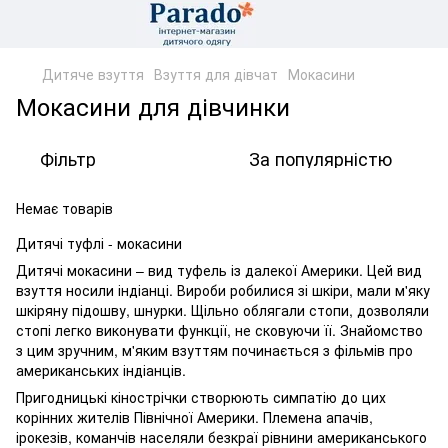
Дитяче взуття
Взуття для дівчат
Мокасини
Мокасини для дівчинки
Фільтр
За популярністю
Немає товарів
Дитячі туфлі - мокасини
Дитячі мокасини – вид туфель із далекої Америки. Цей вид
взуття носили індіанці. Вироби робилися зі шкіри, мали м'яку
шкіряну підошву, шнурки. Щільно облягали стопи, дозволяли
стопі легко виконувати функції, не сковуючи її. Знайомство
з цим зручним, м'яким взуттям починається з фільмів про
американських індіанців.
Пригодницькі кінострічки створюють симпатію до цих
корінних жителів Північної Америки. Племена апачів,
ірокезів, команчів населяли безкраї рівнини американського