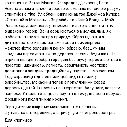
континенту. Вожді Мангас Колорадас, Дохасан, Пета
Нокона запам'яталися добротою, сміливістю, силою розуму,
спритністю тіла. Улюблені книги юнацтва Джеймса Купера
«Останній із Могікан», «Звіробій» та «Білий Вождь» Майн
Ріда подарували незабутні моменти захоплення життям
відважних героїв. Вони асоціюються з мисливцями, які
люблять, піклуються про природу. Образ індіанця з
дитинства хлопчикам запам'ятався неймовірною
майстерністю володіння конем, зброєю, безшумним
швидким пересуванням по деревах, скелях, будинках. Це
спритні швидкі хоробри герої, які без шуму пересуваються в
просторі. Швидкість, легкість, безшумність частково
досягалися завдяки традиційному взуттю — мокасинам.
Тоді європейці гідно оцінили цей вид і втілили у
виробництво. Мокасини тепер є популярними серед
дорослих, дітей. Їх носять на шкарпетки, босу ногу, колготи,
панчохи. Унікальність цього взуття в тому, що вона набуває
форми ноги після тижня носіння.
Пара дитячих шкіряних мокасинів - це не тільки
функціональні черевики, а атрибут дитячої рольової гри.
Для хлопчиків