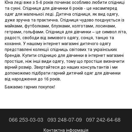
Юна леді вже з 5-6 років починає особливо любити спідниці
та сукні. Спідниця для дівчинки 6 років - це насамперед
одяг для маленької леді. Дитяча спідниця, як вид одягу,
дуже зручна та практична. Спідниця чудово поєднується із
майками, футболками, блузками, колготами, лосинами,
гетрами, гольфами. Спідниця для дівчинки – це символ літа,
радості, свободи від зимового одягу, сонця, танцю та
кохання. У нашому інтернет магазині дитячого одягу
представлені колекції спідниць світових та українських
брендів. Купити спідницю для дівчинки в інтернет магазині
простіше, ніж інші види одягу, тому що простіше визначити
вірний розмір. Звертайтеся до наших консультантів і ми
допоможемо підібрати гарний дитячий одяг для дівчинки
від народження до 16 років.
Бажаємо гарних покупок!
066 253-03-03
093 248-07-09
097 242-64-68
Контактна інформація