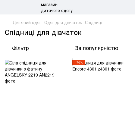
Дитячий одяг
Одяг для дівчаток
Спідниці
Спідниці для дівчаток
Фільтр
За популярністю
−70%