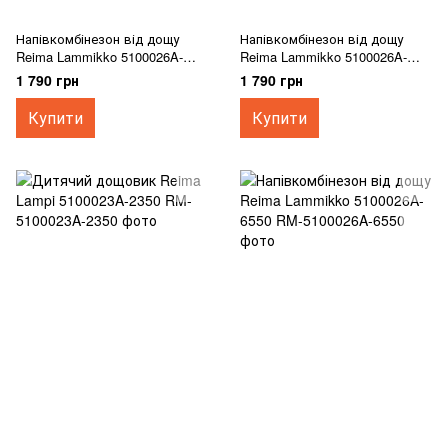
Напівкомбінезон від дощу
Напівкомбінезон від дощу
Reima Lammikko 5100026A-
Reima Lammikko 5100026A-
2350
6980
1 790 грн
1 790 грн
Купити
Купити