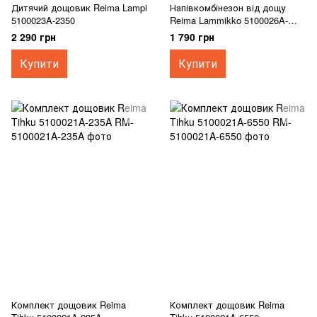
Дитячий дощовик Reima Lampi
Напівкомбінезон від дощу
5100023A-2350
Reima Lammikko 5100026A-
6550
2 290 грн
1 790 грн
Купити
Купити
Комплект дощовик Reima
Комплект дощовик Reima