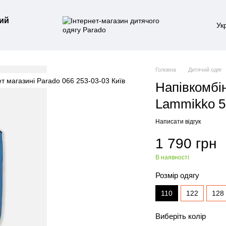
ий
Ук
Головна
Дитячий одяг
Напівкомбі
Lammikko 5
Написати відгук
1 790 грн
В наявності
Розмір одягу
110
122
128
Виберіть колір