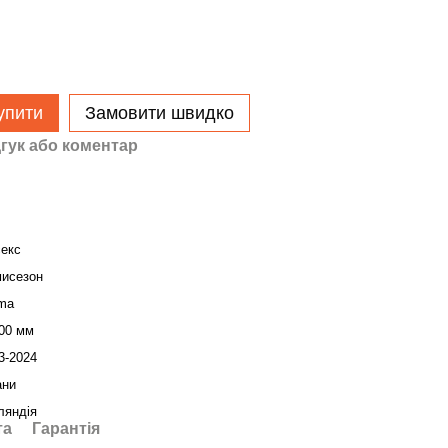
упити
Замовити швидко
гук або коментар
секс
исезон
ma
00 мм
3-2024
ани
ляндія
та
Гарантія