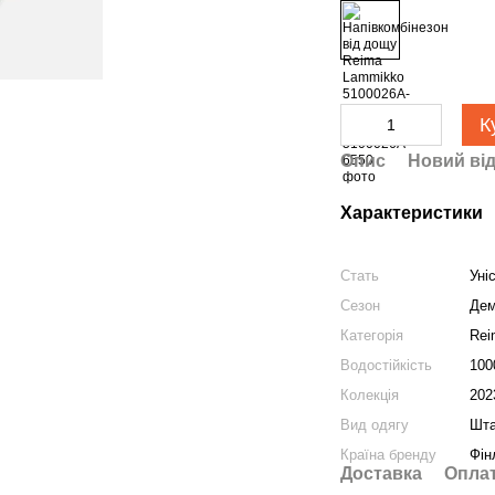
К
Опис
Новий від
Характеристики
Стать
Уні
Сезон
Дем
Категорія
Rei
Водостійкість
100
Колекція
202
Вид одягу
Шт
Країна бренду
Фін
Доставка
Опла