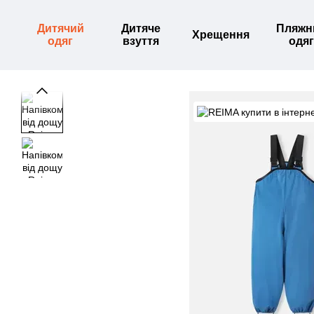
Перейти до основного контенту
Дитячий
Дитяче
Пляжн
Хрещення
одяг
взуття
одяг