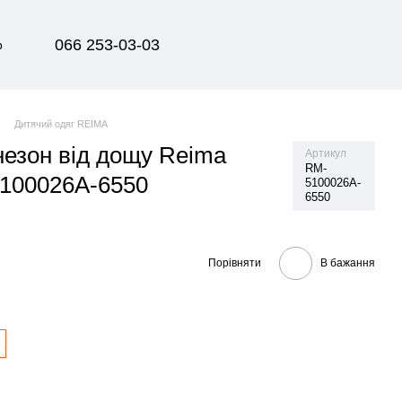
066 253-03-03
р
Дитячий одяг REIMA
незон від дощу Reima
Артикул
RM-
100026A-6550
5100026A-
6550
Порівняти
В бажання