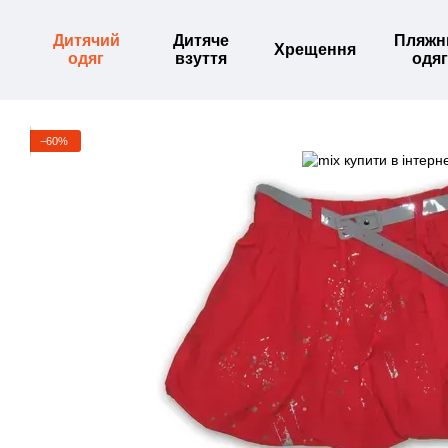
Перейти до основного контенту
Дитячий
Дитяче
Пляжн
Хрещення
одяг
взуття
одяг
−60%