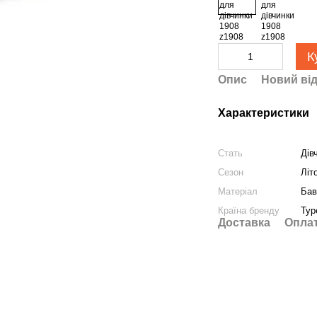
К
Опис
Новий від
Характеристики
Стать
Дів
Сезон
Літ
Матеріал
Бав
Країна бренду
Тур
Доставка
Опла