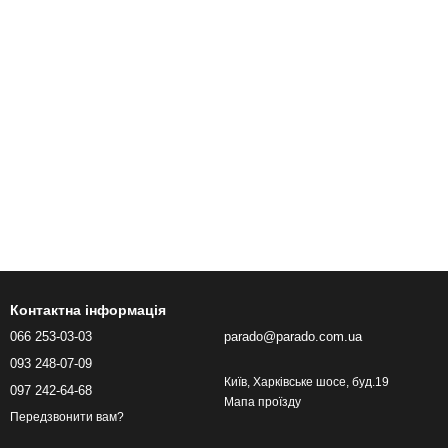
Контактна інформація
066 253-03-03
parado@parado.com.ua
093 248-07-09
Київ, Харківське шосе, буд.19
097 242-64-68
Мапа проїзду
Передзвонити вам?