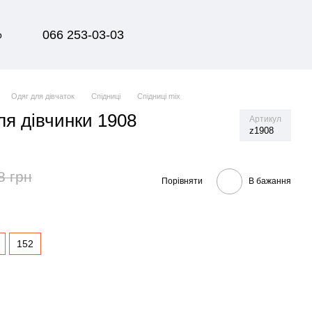
066 253-03-03
р
Одяг для дівчаток
Спідниці
Спідниці mix
ля дівчинки 1908
Артикул
z1908
8 грн
Порівняти
В бажання
152