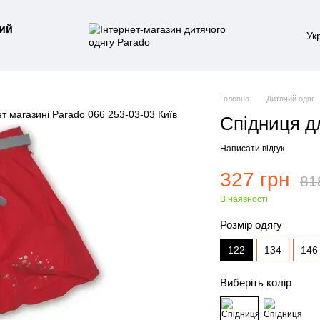
ий
Ук
Головна
Дитячий одяг
Спідниця д
Написати відгук
327 грн
81
В наявності
Розмір одягу
122
134
146
Виберіть колір