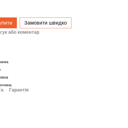
упити
Замовити швидко
гук або коментар
чинка
о
овна
еччина
та
Гарантія