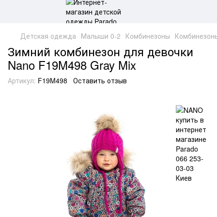
Детская одежда
Малыши 0-2
Комбинезоны
Комбинезон
Зимний комбинезон для девочки
Nano F19M498 Gray Mix
Артикул:
F19M498
Оставить отзыв