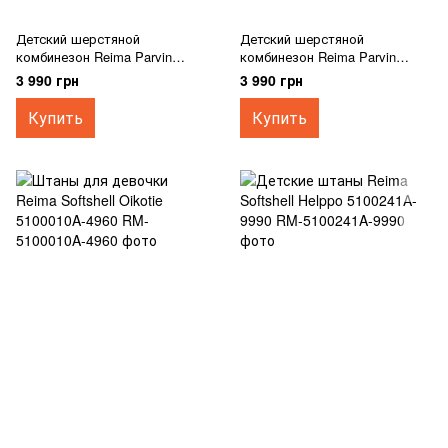
Детский шерстяной
Детский шерстяной
комбинезон Reima Parvin
комбинезон Reima Parvin
5200037A-6980
5200037A-9400
3 990 грн
3 990 грн
Купить
Купить