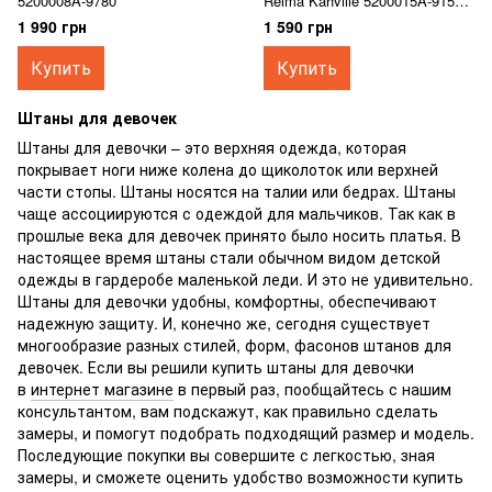
5200008A-9780
Reima Kahville 5200015A-9150
серые
1 990 грн
1 590 грн
Купить
Купить
Штаны для девочек
Штаны для девочки – это верхняя одежда, которая
покрывает ноги ниже колена до щиколоток или верхней
части стопы. Штаны носятся на талии или бедрах. Штаны
чаще ассоциируются с одеждой для мальчиков. Так как в
прошлые века для девочек принято было носить платья. В
настоящее время штаны стали обычном видом детской
одежды в гардеробе маленькой леди. И это не удивительно.
Штаны для девочки удобны, комфортны, обеспечивают
надежную защиту. И, конечно же, сегодня существует
многообразие разных стилей, форм, фасонов штанов для
девочек. Если вы решили купить штаны для девочки
в
интернет магазине
в первый раз, пообщайтесь с нашим
консультантом, вам подскажут, как правильно сделать
замеры, и помогут подобрать подходящий размер и модель.
Последующие покупки вы совершите с легкостью, зная
замеры, и сможете оценить удобство возможности купить