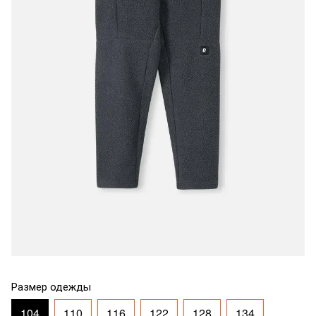
Размер одежды
104
110
116
122
128
134