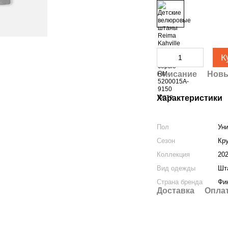
К
Описание
Новы
Характеристики
Пол
Ун
Сезон
Кр
Коллекция
20
Вид одежды
Шт
Страна бренда
Фи
Доставка
Опла