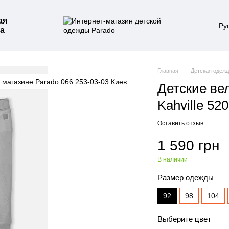
ая
Ру
а
Главная
Детская одеж
Детские в
Kahville 5
Оставить отзыв
1 590 грн
В наличии
Размер одежды
92
98
104
Выберите цвет