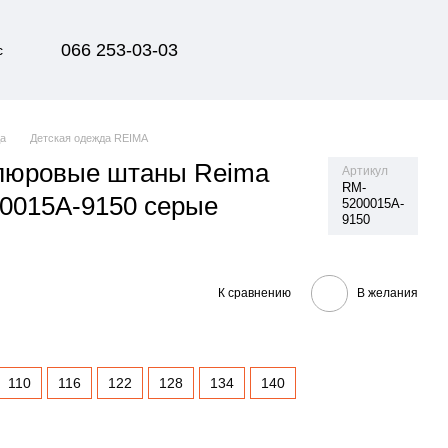
066 253-03-03
с
да
Детская одежда REIMA
елюровые штаны Reima
Артикул
RM-
200015A-9150 серые
5200015A-
9150
К сравнению
В желания
110
116
122
128
134
140