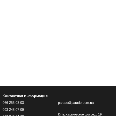
Контактная информация
066 253-03-03
parado@parado.com.ua
093 248-07-09
Київ, Харьковское шоссе, д.19