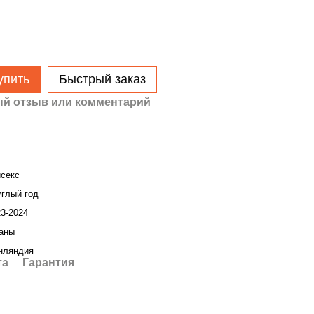
упить
Быстрый заказ
й отзыв или комментарий
исекс
углый год
23-2024
аны
нляндия
та
Гарантия