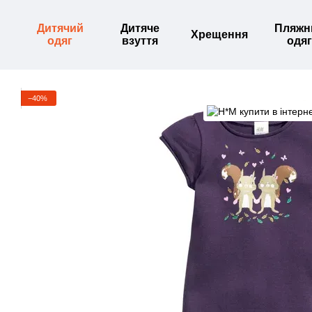
Перейти до основного контенту
Дитячий
Дитяче
Пляжн
Хрещення
одяг
взуття
одяг
−40%