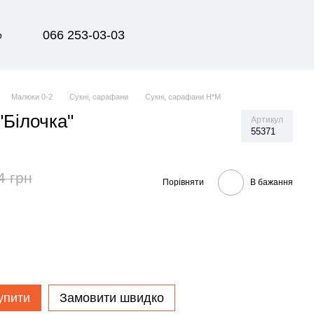
066 253-03-03
р
Малюки 0-2
Сукні, сарафани
Сукні, сарафани H*M
"Білочка"
Артикул
55371
4 грн
Порівняти
В бажання
упити
Замовити швидко