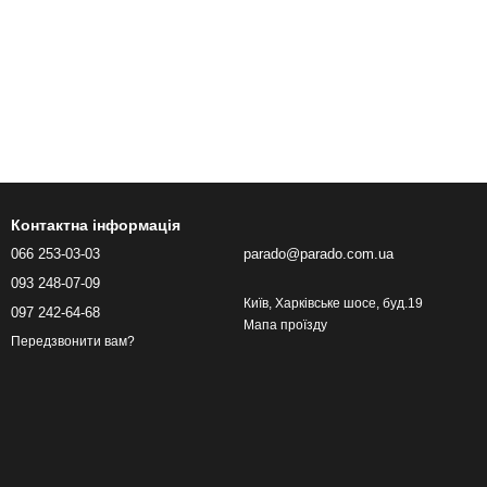
Контактна інформація
066 253-03-03
parado@parado.com.ua
093 248-07-09
Київ, Харківське шосе, буд.19
097 242-64-68
Мапа проїзду
Передзвонити вам?