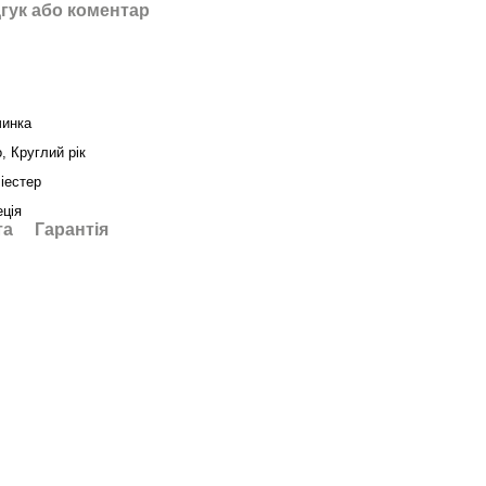
гук або коментар
чинка
о, Круглий рік
іестер
ція
та
Гарантія