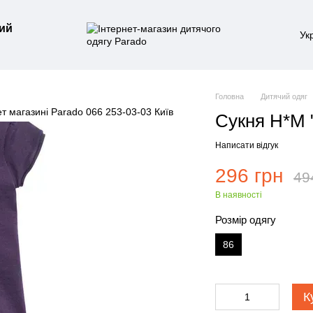
ий
Ук
Головна
Дитячий одяг
Сукня H*M 
Написати відгук
296 грн
49
В наявності
Розмір одягу
86
К