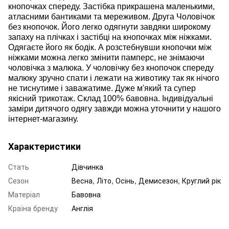
кнопочках спереду. Застібка прикрашена маленькими,
атласними бантиками та мереживом. Друга Чоловічок
без кнопочок. Його легко одягнути завдяки широкому
запаху на плічках і застібці на кнопочках між ніжками.
Одягаєте його як бодік. А розстебнувши кнопочки між
ніжками можна легко змінити памперс, не знімаючи
чоловічка з малюка. У чоловічку без кнопочок спереду
малюку зручно спати і лежати на животику так як нічого
не тиснутиме і заважатиме. Дуже м'який та супер
якісний трикотаж. Склад 100% бавовна. Індивідуальні
заміри дитячого одягу завжди можна уточнити у нашого
інтернет-магазину.
Характеристики
Стать
Дівчинка
Сезон
Весна, Літо, Осінь, Демисезон, Круглий рік
Матеріал
Бавовна
Країна бренду
Англія