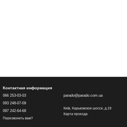
Контактная информация
066 253-03-03
parado@parado.com.ua
093 248-07-09
Київ, Харьковское шоссе, д.19
097 242-64-68
Карта проезда
Перезвонить вам?