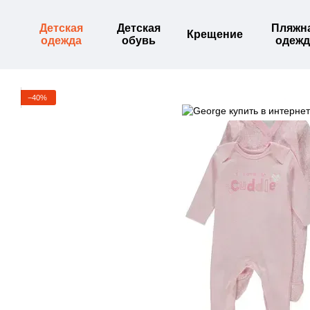
Перейти к основному контенту
Детская
Детская
Пляжн
Крещение
одежда
обувь
одежд
−40%