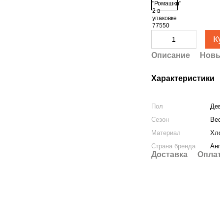
К
Описание
Новы
Характеристики
Пол
Де
Сезон
Вес
Материал
Хл
Страна бренда
Ан
Доставка
Опла