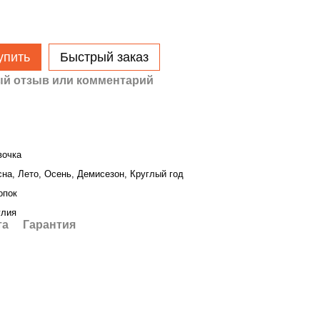
упить
Быстрый заказ
й отзыв или комментарий
вочка
на, Лето, Осень, Демисезон, Круглый год
опок
глия
та
Гарантия