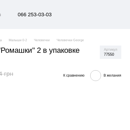
066 253-03-03
с
да
Малыши 0-2
Человечки
Человечки George
"Ромашки" 2 в упаковке
Артикул
77550
4 грн
К сравнению
В желания