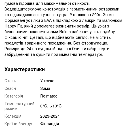
гумова підошва для максимальної стійкості.
Водовідштовхуюча конструкція з герметичними вставками
та підкладкою зі штучного хутра. Утеплювач 200г. Знімні
формовані устілки з EVA з підкладкою з лайкри та малюнком
Happy Fit, який допомагає визначити розмір. Шнурки з
безпечними наконечниками Reima забезпечують надійну
фіксацію ніг. Деталі, що відбивають світло. Не містить
продуктів тваринного походження. Без фторвуглецю.
Розміри до 24 на суцільній підошві Очистити/протерти
забруднення та сушити при кімнатній температурі.
Характеристики
Стать
Унісекс
Сезон
Зима
Категорія
Reimatec
Температурний
0°C…-10°C
режим
Колекція
2023-2024
Країна бренду
Фінляндія