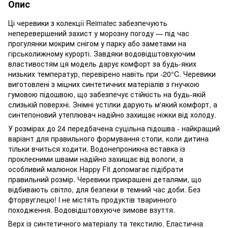
Опис
Ці черевики з колекції Reimatec забезпечують
неперевершений захист у морозну погоду — під час
прогулянки мокрим снігом у парку або заметами на
гірськолижному курорті. Завдяки водовідштовхуючим
властивостям ця модель дарує комфорт за будь-яких
низьких температур, перевірено навіть при -20°C. Черевики
виготовлені з міцних синтетичних матеріалів з гнучкою
гумовою підошвою, що забезпечує стійкість на будь-якій
слизькій поверхні. Знімні устілки дарують м'який комфорт, а
синтепоновий утеплювач надійно захищає ніжки від холоду.
У розмірах до 24 передбачена суцільна підошва - найкращий
варіант для правильного формування стопи, коли дитина
тільки вчиться ходити. Водонепроникна вставка із
проклеєними швами надійно захищає від вологи, а
особливий малюнок Happy Fit допомагає підібрати
правильний розмір. Черевики прикрашені деталями, що
відбивають світло, для безпеки в темний час доби. Без
фторвуглецю! І не містять продуктів тваринного
походження. Водовідштовхуюче зимове взуття.
Верх із синтетичного матеріалу та текстилю. Еластична