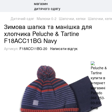
Дитячий одяг
Малюки 0-2
Шапочки, кепки
Шапочки, кепк
Зимова шапка та манішка для
хлопчика Peluche & Tartine
F18ACC11BG Navy
Артикул:
F18ACC11BG-20
Написати відгук