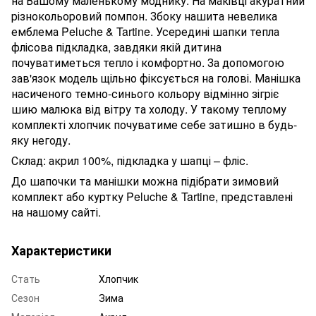
на Вашому маленькому моднику. На маківці акуратний
різнокольоровий помпон. Збоку нашита невелика
емблема Peluche & Tartine. Усередині шапки тепла
флісова підкладка, завдяки якій дитина
почуватиметься тепло і комфортно. За допомогою
зав'язок модель щільно фіксується на голові. Манішка
насиченого темно-синього кольору відмінно зігріє
шию малюка від вітру та холоду. У такому теплому
комплекті хлопчик почуватиме себе затишно в будь-
яку негоду.
Склад: акрил 100%, підкладка у шапці – фліс.
До шапочки та манішки можна підібрати зимовий
комплект або куртку Peluche & Tartine, представлені
на нашому сайті.
Характеристики
Стать
Хлопчик
Сезон
Зима