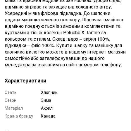
мила та красива модель на зав'язочках. Добре сідає,
відмінно зігріває та захищає від холодного вітру.
Усередині м'яка флісова підкладка. До шапочки
додана манішка зеленого кольору. Шапочка і манішка
відмінно поєднуються із зимовими комплектами та
куртками з тієї ж колекції Peluche & Tartine за
кольором та стилем. Склад: верх – акрил 100%,
підкладка – фліс 100%. Купити шапку та манішку для
хлопчика ви легко можете в нашому інтернет магазині
самостійно або зателефонувавши до нашого
менеджера за вказаним на сайті номером телефону.
Характеристики
Стать
Хлопчик
Сезон
Зима
Матеріал
Акрил
Країна бренду
Канада