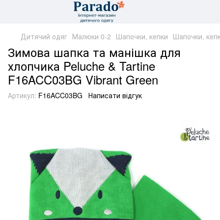
Дитячий одяг
Малюки 0-2
Шапочки, кепки
Шапочки, кепк
Зимова шапка та манішка для
хлопчика Peluche & Tartine
F16ACC03BG Vibrant Green
Артикул:
F16ACC03BG
Написати відгук