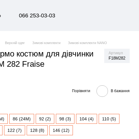
066 253-03-03
р
Верхній одяг
Зимові комплекти
Зимові комплекти NANO
рмо костюм для дівчинки
Артикул
F18M282
 282 Fraise
Порівняти
В бажання
M)
86 (24M)
92 (2)
98 (3)
104 (4)
110 (5)
122 (7)
128 (8)
146 (12)