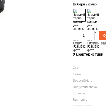
Виберіть колір
К
Опис
Новий від
Характеристики
Стать
Сезон
Водостійкість
Вид утеплювача
Колекція
Вид одягу