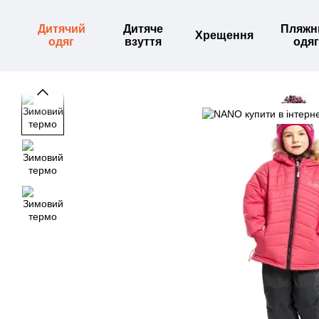
Перейти до основного контенту
Дитячий
Дитяче
Пляжн
Хрещення
одяг
взуття
одяг