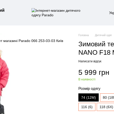
ий
Ук
Головна
Дитячий одяг
Зимовий те
NANO F18 M
Написати відгук
5 999 грн
В наявності
Розмір одягу
74 (12M)
80 (18
116 (6)
118 (6X)