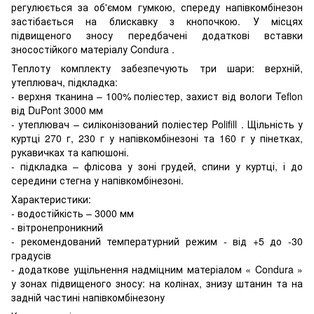
регулюється за об'ємом гумкою, спереду напівкомбінезон
застібається на блискавку з кнопочкою. У місцях
підвищеного зносу передбачені додаткові вставки
зносостійкого матеріалу
Condura
.
Теплоту комплекту забезпечують три шари: верхній,
утеплювач, підкладка:
- верхня тканина –
100% поліестер, захист від вологи
Teflon
від
DuPont
3000 мм
- утеплювач –
силіконізований поліестер
Polifill
. Щільність у
куртці 270 г, 230 г у напівкомбінезоні та 160 г
у пінетках,
рукавичках та капюшоні.
- підкладка –
флісова у зоні грудей, спини у куртці, і до
середини стегна у напівкомбінезоні.
Характеристики:
- водостійкість – 3000 мм
- вітронепроникний
- рекомендований температурний режим
- від +5 до -30
градусів
- додаткове ущільнення надміцним матеріалом «
Condura
»
у зонах підвищеного зносу: на колінах, знизу штанин та на
задній частині напівкомбінезону