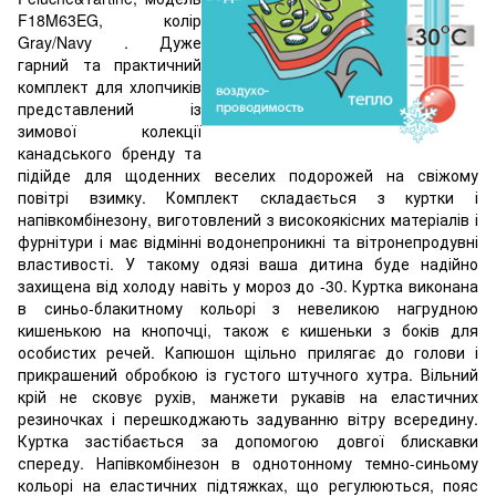
F18M63EG, колір
Gray/Navy
. Дуже
гарний та практичний
комплект для хлопчиків
представлений із
зимової колекції
канадського бренду та
підійде для щоденних веселих подорожей на свіжому
повітрі взимку. Комплект складається з куртки і
напівкомбінезону, виготовлений з високоякісних матеріалів і
фурнітури і має відмінні водонепроникні та вітронепродувні
властивості. У такому одязі ваша дитина буде надійно
захищена від холоду навіть у мороз до -30.
Куртка виконана
в синьо-блакитному кольорі з невеликою нагрудною
кишенькою на кнопочці, також є кишеньки з боків для
особистих речей. Капюшон щільно прилягає до голови і
прикрашений обробкою із густого штучного хутра. Вільний
крій не сковує рухів, манжети рукавів на еластичних
резиночках і перешкоджають задуванню вітру всередину.
Куртка застібається за допомогою довгої блискавки
спереду. Напівкомбінезон в однотонному темно-синьому
кольорі на еластичних підтяжках, що регулюються, пояс