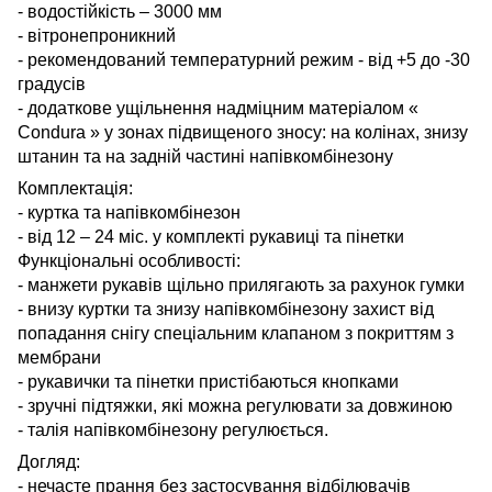
- водостійкість – 3000 мм
- вітронепроникний
- рекомендований температурний режим
- від +5 до -30
градусів
- додаткове ущільнення надміцним матеріалом «
Condura
» у зонах підвищеного зносу: на колінах, знизу
штанин та на задній частині напівкомбінезону
Комплектація:
- куртка та напівкомбінезон
- від 12 – 24 міс. у комплекті рукавиці та пінетки
Функціональні особливості:
- манжети рукавів щільно прилягають за рахунок гумки
- внизу куртки та знизу напівкомбінезону захист від
попадання снігу спеціальним клапаном з покриттям з
мембрани
- рукавички та пінетки пристібаються кнопками
- зручні підтяжки, які можна регулювати за довжиною
- талія напівкомбінезону регулюється.
Догляд:
-
нечасте прання без застосування відбілювачів