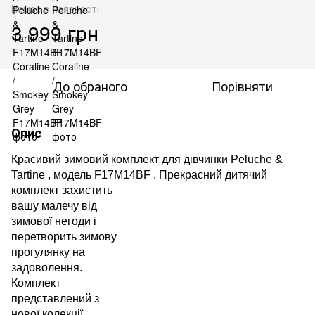
Немає в наявності
3 999 грн
До обраного
Порівняти
Опис
Красивий зимовий комплект для дівчинки
Peluche
&
Tartine
, модель
F17M14BF
.
Прекрасний дитячий
комплект захистить
вашу малечу від
зимової негоди і
перетворить зимову
прогулянку на
задоволення.
Комплект
представлений
з
нової колекції