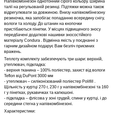
Напівкомбінезон однотонний сірого кольору. Ширина
талії на регульованій резинці. Підтяжки можна також
відрегулювати за довжиною. Внизу напівкомбінезону
резиночка, яка запобігає попаданню всередину снігу,
вологи та холоду. До штанин на кнопочки
пристібаються пінетки. У місцях підвищеного зносу
передбачені додаткові нашивки зносостійкого
матеріалу
Condura
. Відмінна якість у поєднанні з
гарним дизайном подарує Вам безліч приємних
вражень.
Теплоту комплекту забезпечують три шари: верхній,
утеплювач, підкладка:
- верхня тканина –
100% поліестер, захист від вологи
Teflon
від
DuPont
3000 мм
- утеплювач –
силіконізований поліестер
Polifill
.
Щільність у куртці 270 г, 230 г у напівкомбінезоні та 160
г
у пінетках, рукавичках та капюшоні.
- підкладка –
флісова у зоні грудей, спини у куртці, і до
середини стегна у напівкомбінезоні.
Характеристики: