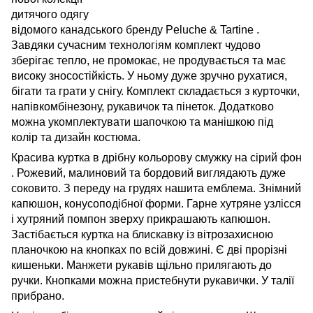
дитячого одягу
відомого канадського бренду
Peluche
&
Tartine
.
Завдяки
сучасним технологіям комплект чудово
зберігає тепло, не промокає, не продувається та має
високу зносостійкість. У ньому дуже зручно рухатися,
бігати та грати у снігу.
Комплект складається з курточки,
напівкомбінезону, рукавичок та пінеток. Додатково
можна укомплектувати шапочкою та манішкою під
колір
та дизайн костюма.
Красива куртка в дрібну кольорову смужку на сірий фон
. Рожевий, малиновий та бордовий виглядають дуже
соковито. З
переду на грудях нашита емблема.
Знімний
капюшон, конусоподібної форми. Гарне хутряне узлісся
і хутряний помпон зверху прикрашають капюшон.
Застібається куртка
на
блискавку із вітрозахисною
планочкою на кнопках по всій довжині. Є дві прорізні
кишеньки. Манжети рукавів щільно прилягають до
ручки.
Кнопками можна пристебнути рукавички. У талії
прибрано.