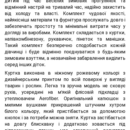
дитині під час веселих зимових прогулянок та
відмінний настрій на тривалий час, надійно захистить
від холоду та власті. Комплект чудової якості,
найякісніші матеріали та фурнітура прослужать довго і
забезпечать простоту та мінімальні витрати часу у
догляді за виробами. Комплект складається з куртки,
напівкомбінезону, рукавичок, пінеток та манішки.
Такий комплект безперечно сподобається кожній
дівчинці і буде відмінно поєднуватися з будь-яким
зимовим взуттям, а незвичайне забарвлення виділить
серед інших діток.
Куртка виконана в ніжному рожевому кольорі з
дизайнерським принтом по всій поверхні у вигляді
тварин і рослин. Легка та зручна модель не сковує
рухів, усередині на м'якій флісовій підкладці з
утеплювачем Aerofiber. Оригінальний капюшон з
милими вушками прикрашений штучним хутром
білого кольору, який пристібається за допомогою
кнопок і за потреби можна зняти. Куртка застібається
на довгу блискавку і додатково ховається під