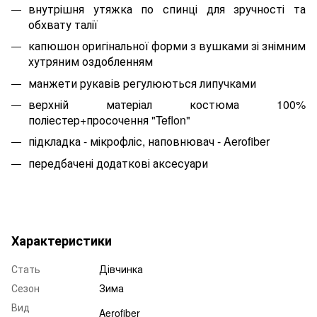
внутрішня утяжка по спинці для зручності та
обхвату талії
капюшон оригінальної форми з вушками зі знімним
хутряним оздобленням
манжети рукавів регулюються липучками
верхній матеріал костюма 100%
поліестер+просочення "Teflon"
підкладка - мікрофліс, наповнювач - Aerofiber
передбачені додаткові аксесуари
Характеристики
Стать
Дівчинка
Сезон
Зима
Вид
Aerofiber