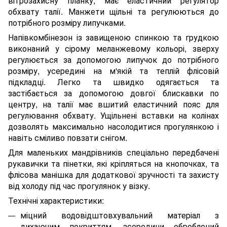
вітрозахисну планку, має еластичний регулятор
обхвату талії. Манжети щільні та регулюються до
потрібного розміру липучками.
Напівкомбінезон із завищеною спинкою та грудкою
виконаний у сірому меланжевому кольорі, зверху
регулюється за допомогою липучок до потрібного
розміру, усередині на м'якій та теплій флісовій
підкладці. Легко та швидко одягається та
застібається за допомогою довгої блискавки по
центру, на талії має вшитий еластичний пояс для
регулювання обхвату. Ущільнені вставки на колінах
дозволять максимально насолодитися прогулянкою і
навіть сміливо повзати снігом.
Для маленьких мандрівників спеціально передбачені
рукавички та пінетки, які кріпляться на кнопочках, та
флісова манішка для додаткової зручності та захисту
від холоду під час прогулянок у візку.
Технічні характеристики:
міцний водовідштовхувальний матеріал з
дихаючим покриттям, зсередини оброблений