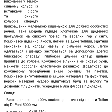
виконаний у темно-
синьому кольорі із
вставками сірого
та синього
кольорів, спереду
прикрашений маленькою кишенькою для дрібних особистих
речей. Така модель підійде хлопчикам для щоденних
прогулянок на свіжому повітрі та веселих ігор у снігу.
Комбінезон відмінної якості, легкий та дуже теплий, здатний
захистити від холоду навіть у сильний мороз. Легко
одягається і швидко застібається за допомогою довгих
блискавок спереду, глибокий цільний каптур щільно
прилягає до голови. Комбінезон вільний і не сковує рухів,
манжети оброблені еластичною резинкою. Додатково до
комбінезону передбачені знімні рукавиці та пінетки.
Комбінезон виготовлений із міцних матеріалів та фурнітури,
верхній матеріал чудово відштовхує бруд та вологу та
дозволяє тілу дихати, усередині м'яка флісова підкладка.
Склад:
- Верхня тканина – 100% поліестер, захист від вологи Teflon
від DuPont 5000 мм
- утеплювач – Polifill 270 г