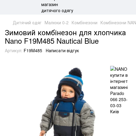
Дитячий одяг
Малюки 0-2
Комбінезони
Комбінезони NA
Зимовий комбінезон для хлопчика
Nano F19M485 Nautical Blue
Артикул:
F19M485
Написати відгук