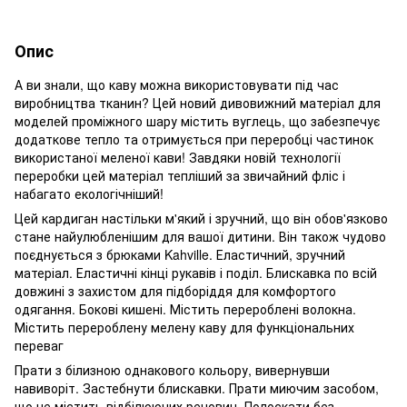
Опис
А ви знали, що каву можна використовувати під час
виробництва тканин? Цей новий дивовижний матеріал для
моделей проміжного шару містить вуглець, що забезпечує
додаткове тепло та отримується при переробці частинок
використаної меленої кави! Завдяки новій технології
переробки цей матеріал тепліший за звичайний фліс і
набагато екологічніший!
Цей кардиган настільки м'який і зручний, що він обов'язково
стане найулюбленішим для вашої дитини. Він також чудово
поєднується з брюками Kahville. Еластичний, зручний
матеріал. Еластичні кінці рукавів і поділ. Блискавка по всій
довжині з захистом для підборіддя для комфортого
одягання. Бокові кишені. Містить перероблені волокна.
Містить перероблену мелену каву для функціональних
переваг
Прати з білизною однакового кольору, вивернувши
навиворіт. Застебнути блискавки. Прати миючим засобом,
що не містить відбілюючих речовин. Полоскати без