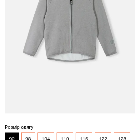
Розмір одягу
92
98
104
110
116
122
128