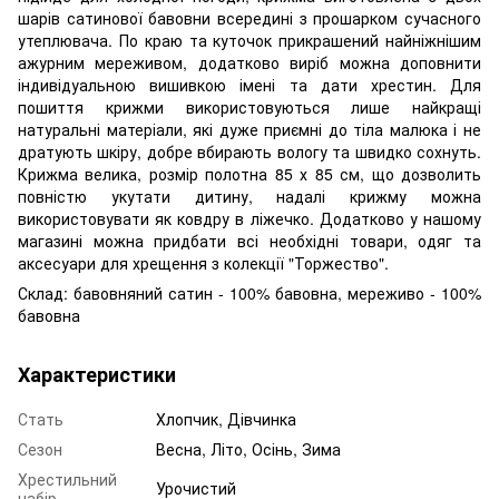
шарів сатинової бавовни всередині з прошарком сучасного
утеплювача. По краю та куточок прикрашений найніжнішим
ажурним мереживом, додатково виріб можна доповнити
індивідуальною вишивкою імені та дати хрестин. Для
пошиття крижми використовуються лише найкращі
натуральні матеріали, які дуже приємні до тіла малюка і не
дратують шкіру, добре вбирають вологу та швидко сохнуть.
Крижма велика, розмір полотна 85 х 85 см, що дозволить
повністю укутати дитину, надалі крижму можна
використовувати як ковдру в ліжечко. Додатково у нашому
магазині можна придбати всі необхідні товари, одяг та
аксесуари для хрещення з колекції "Торжество".
Склад: бавовняний сатин - 100% бавовна, мереживо - 100%
бавовна
Характеристики
Стать
Хлопчик, Дівчинка
Сезон
Весна, Літо, Осінь, Зима
Хрестильний
Урочистий
набір