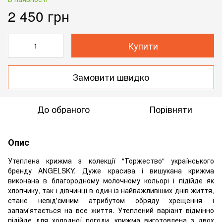
2 450 грн
Купити
Замовити швидко
До обраного
Порівняти
Опис
Утеплена крижма з колекції "Торжество" українського
бренду ANGELSKY. Дуже красива і вишукана крижма
виконана в благородному молочному кольорі і підійде як
хлопчику, так і дівчинці в один із найважливіших днів життя,
стане невід'ємним атрибутом обряду хрещення і
запам'ятається на все життя. Утеплений варіант відмінно
підійде для холодної погоди, крижма виготовлена з двох