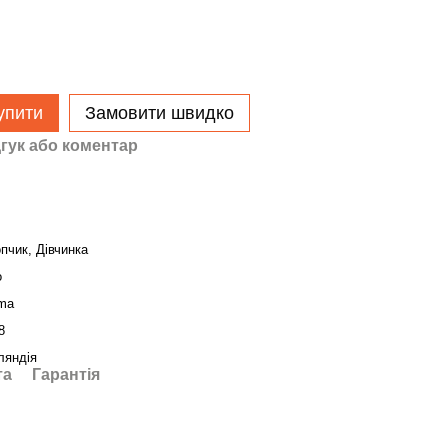
упити
Замовити швидко
гук або коментар
пчик, Дівчинка
о
ma
8
ляндія
та
Гарантія