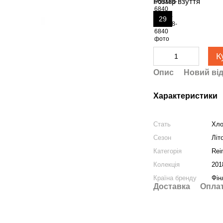
Розмір взуття
29
К
Опис
Новий від
Характеристики
Стать
Хло
Сезон
Літ
Категорія
Rei
Колекція
201
Країна бренду
Фін
Доставка
Опла