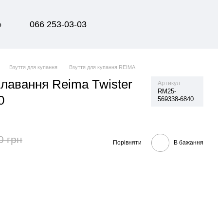
066 253-03-03
р
Взуття для купання
Взуття для купання REIMA
плавання Reima Twister
Артикул
RM25-
0
569338-6840
0 грн
Порівняти
В бажання