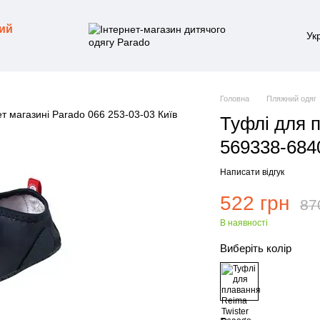
ий
Ук
Головна
Пляжний одяг
Туфлі для 
569338-684
Написати відгук
522 грн
87
В наявності
Виберіть колір