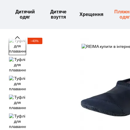
Перейти до основного контенту
Дитячий
Дитяче
Пляжн
Хрещення
одяг
взуття
одяг
−40%