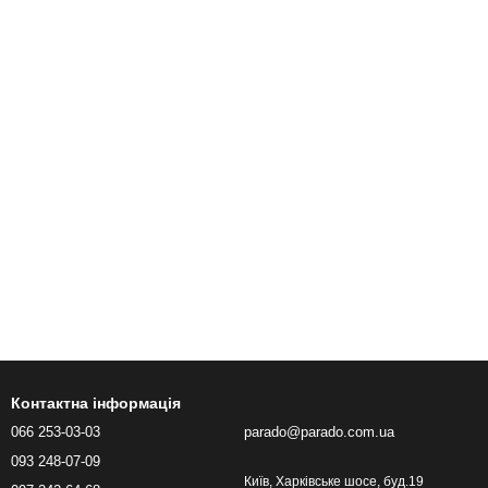
Контактна інформація
066 253-03-03
parado@parado.com.ua
093 248-07-09
Київ, Харківське шосе, буд.19