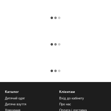
Каталог
Клієнтам
Дитячий одяг
Вхід до кабінету
Дитяче взуття
Про нас
Хрещення
Оплата і доставка