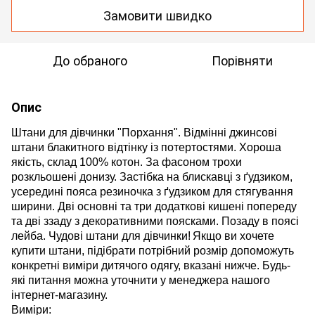
Замовити швидко
До обраного
Порівняти
Опис
Штани для дівчинки "Порхання". Відмінні джинсові
штани блакитного відтінку із потертостями. Хороша
якість, склад 100% котон. За фасоном трохи
розкльошені донизу. Застібка на блискавці з ґудзиком,
усередині пояса резиночка з ґудзиком для стягування
ширини. Дві основні та три додаткові кишені попереду
та дві ззаду з декоративними поясками. Позаду в поясі
лейба. Чудові штани для дівчинки!
Якщо ви хочете
купити штани, підібрати потрібний розмір допоможуть
конкретні виміри дитячого одягу, вказані нижче. Будь-
які питання можна уточнити у менеджера нашого
інтернет-магазину.
Виміри: