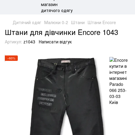
Дитячий одяг
Малюки 0-2
Штани
Штани Encore
Штани для дівчинки Encore 1043
Артикул:
z1043
Написати відгук
−60%