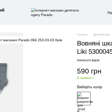
ий
Ук
Головна
Дитячий одяг
Вовняні шк
Liki 530004
Написати відгук
590 грн
В наявності
Виберіть колір