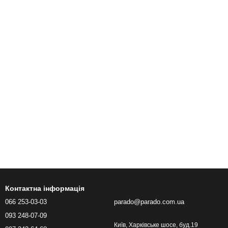
Контактна інформація
066 253-03-03
parado@parado.com.ua
093 248-07-09
Київ, Харківське шосе, буд.19