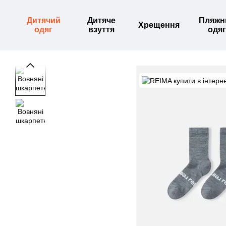
Перейти до основного контенту
Дитячий
Дитяче
Пляжн
Хрещення
одяг
взуття
одяг