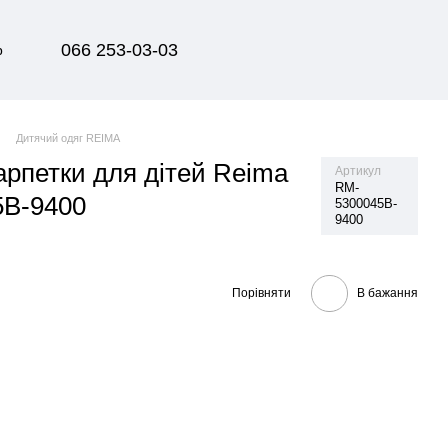
066 253-03-03
р
Дитячий одяг REIMA
арпетки для дітей Reima
Артикул
RM-
5B-9400
5300045B-
9400
Порівняти
В бажання