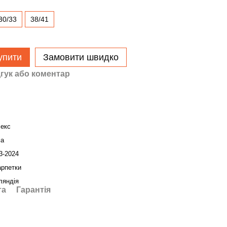
30/33
38/41
упити
Замовити швидко
гук або коментар
секс
ма
3-2024
рпетки
ляндія
та
Гарантія