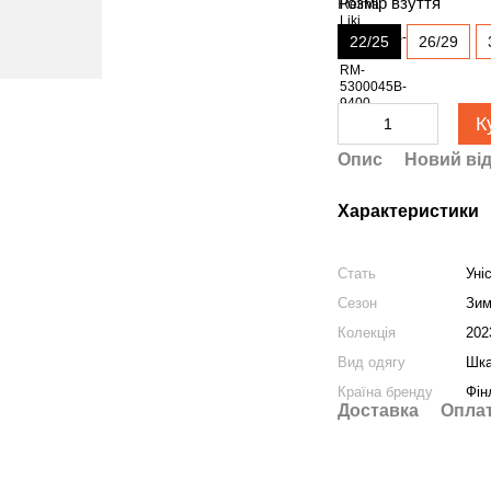
Розмір взуття
22/25
26/29
К
Опис
Новий від
Характеристики
Стать
Уні
Сезон
Зи
Колекція
202
Вид одягу
Шка
Країна бренду
Фін
Доставка
Опла