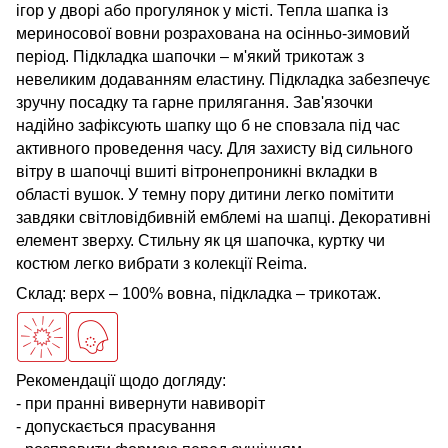
ігор у дворі або прогулянок у місті. Тепла шапка із
мериносової вовни розрахована на осінньо-зимовий
період. Підкладка шапочки – м'який трикотаж з
невеликим додаванням еластину. Підкладка забезпечує
зручну посадку та гарне прилягання. Зав'язочки
надійно зафіксують шапку що б не сповзала під час
активного проведення часу. Для захисту від сильного
вітру в шапочці вшиті вітронепроникні вкладки в
області вушок. У темну пору дитини легко помітити
завдяки світловідбивній емблемі на шапці. Декоративні
елемент зверху. Стильну як ця шапочка, куртку чи
костюм легко вибрати з колекції
Reima.
Склад: верх – 100% вовна, підкладка – трикотаж.
Рекомендації щодо догляду:
- при пранні вивернути навиворіт
- допускається прасування