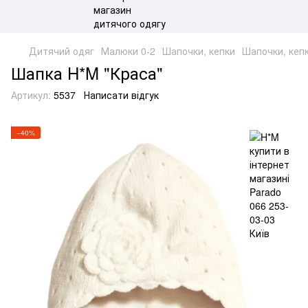
Дитячий одяг
Малюки 0-2
Шапочки, кепки
Шапочки, кеп
Шапка H*M "Краса"
Артикул:
5537
Написати відгук
−40%