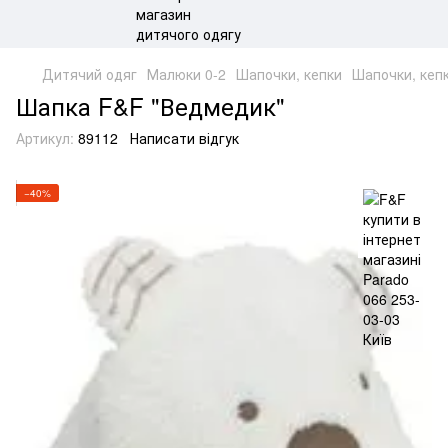
Дитячий одяг
Малюки 0-2
Шапочки, кепки
Шапочки, кеп
Шапка F&F "Ведмедик"
Артикул:
89112
Написати відгук
−40%