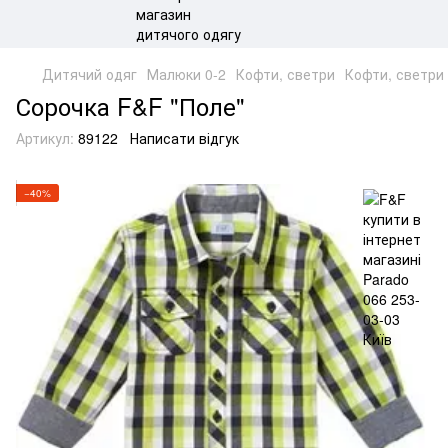
Дитячий одяг
Малюки 0-2
Кофти, светри
Кофти, светри
Сорочка F&F "Поле"
Артикул:
89122
Написати відгук
−40%