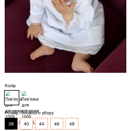
Колір
Розмір головного убору
38
40
44
46
48