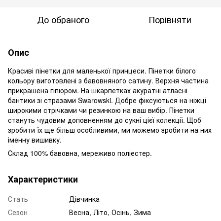
До обраного
Порівняти
Опис
Красиві пінетки для маленької принцеси. Пінетки білого
кольору виготовлені з бавовняного сатину. Верхня частина
прикрашена гіпюром. На шкарпетках акуратні атласні
бантики зі стразами Swarowski. Добре фіксуються на ніжці
широкими стрічками чи резинкою на ваш вибір. Пінетки
стануть чудовим доповненням до сукні цієї колекції. Щоб
зробити їх ще більш особливими, ми можемо зробити на них
іменну вишивку.
Склад 100% бавовна, мереживо поліестер.
Характеристики
Стать
Дівчинка
Сезон
Весна, Літо, Осінь, Зима