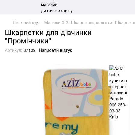
Дитячий одяг
Малюки 0-2
Шкарпетки, колготи
Шкарпетк
Шкарпетки для дівчинки
"Промінчики"
Артикул:
87109
Написати відгук