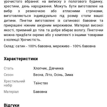
урочистого вбрання: на виписку з пологового будинку,
хрестини, день народження. Можуть бути виготовлені на
вибір з резиночкою або атласними стрічками,
виготовляються індивідуально під розмір стопи вашої
дитини. Пінетки виготовлені із сатинової бавовни та
прикрашені ніжним ажурним мереживом. Матеріал високої
якості, приємний до тіла та добре вбирає вологу. Пінеточки
можна придбати окремо або у комплекті з іншими товарами
з колекції Урочистість.
Склад: сатин - 100% бавовна, мереживо - 100% бавовна
Характеристики
Стать
Хлопчик, Дівчинка
Сезон
Весна, Літо, Осінь, Зима
Хрестильний
Таїнство
набір
Матеріал
Бавовна
Відгуки