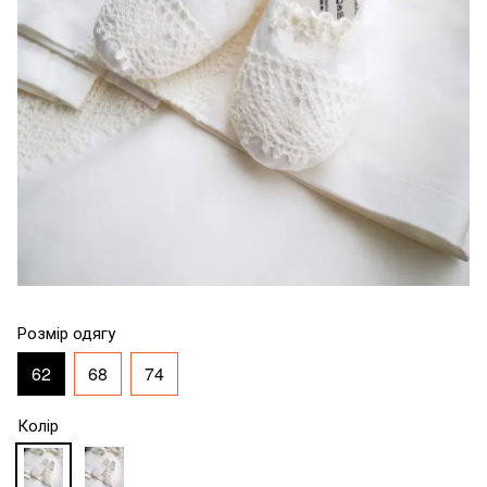
Розмір одягу
62
68
74
Колір