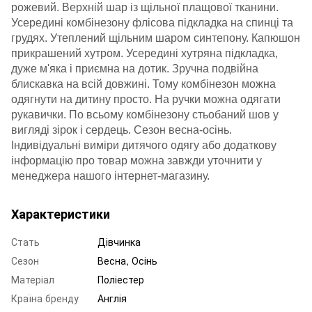
рожевий. Верхній шар із щільної плащової тканини.
Усередині комбінезону флісова підкладка на спинці та
грудях. Утеплений щільним шаром синтепону. Капюшон
прикрашений хутром. Усередині хутряна підкладка,
дуже м'яка і приємна на дотик. Зручна подвійна
блискавка на всій довжині. Тому комбінезон можна
одягнути на дитину просто. На ручки можна одягати
рукавички. По всьому комбінезону стьобаний шов у
вигляді зірок і сердець. Сезон весна-осінь.
Індивідуальні виміри дитячого одягу або додаткову
інформацію про товар можна завжди уточнити у
менеджера нашого інтернет-магазину.
Характеристики
Стать
Дівчинка
Сезон
Весна, Осінь
Матеріал
Поліестер
Країна бренду
Англія