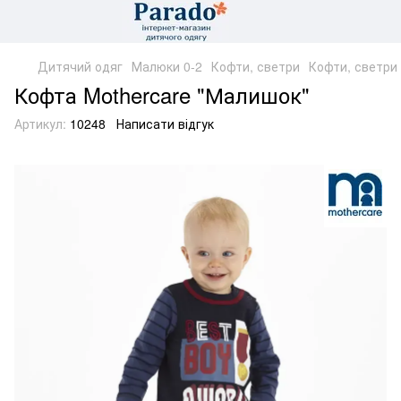
Дитячий одяг
Малюки 0-2
Кофти, светри
Кофти, светри 
Кофта Mothercare "Малишок"
Артикул:
10248
Написати відгук