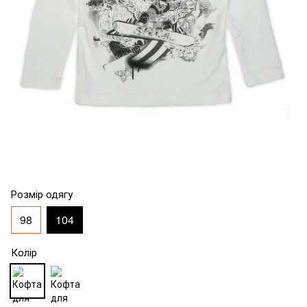
Розмір одягу
98
104
Колір