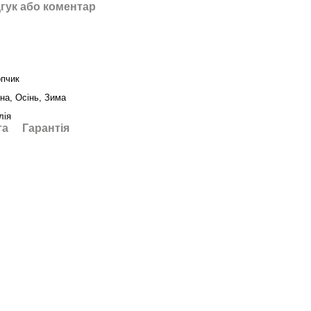
гук або коментар
пчик
на, Осінь, Зима
лія
та
Гарантія