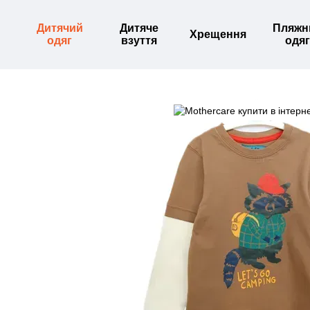
Перейти до основного контенту
Дитячий
Дитяче
Пляжн
Хрещення
одяг
взуття
одяг