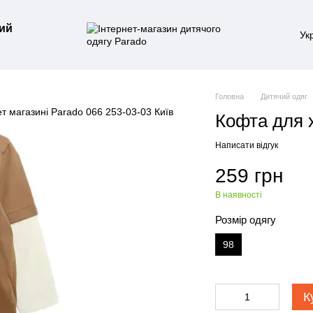
ий
Ук
Головна
Дитячий одяг
Кофта для 
Написати відгук
259 грн
В наявності
Розмір одягу
98
К