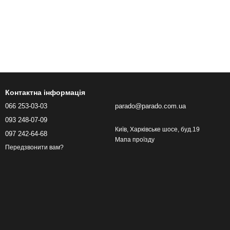
Контактна інформація
066 253-03-03
parado@parado.com.ua
093 248-07-09
Київ, Харківське шосе, буд.19
097 242-64-68
Мапа проїзду
Передзвонити вам?