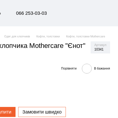
066 253-03-03
р
Одяг для хлопчиків
Кофти, толстовки
Кофти, толстовки Mothercare
хлопчика Mothercare "Єнот"
Артикул
10341
Порівняти
В бажання
упити
Замовити швидко