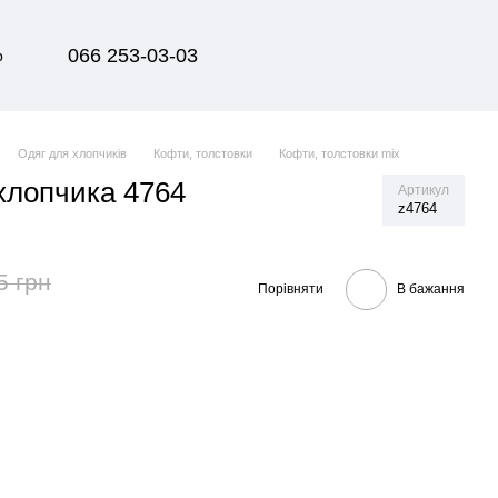
066 253-03-03
р
Одяг для хлопчиків
Кофти, толстовки
Кофти, толстовки mix
хлопчика 4764
Артикул
z4764
5 грн
Порівняти
В бажання