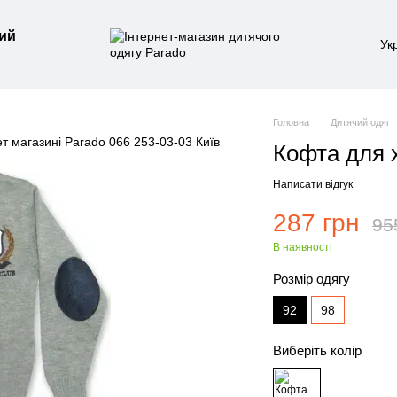
ий
Ук
Головна
Дитячий одяг
Кофта для 
Написати відгук
287 грн
95
В наявності
Розмір одягу
92
98
Виберіть колір