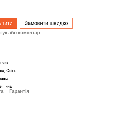
упити
Замовити швидко
гук або коментар
пчик
на, Осінь
овна
еччина
та
Гарантія