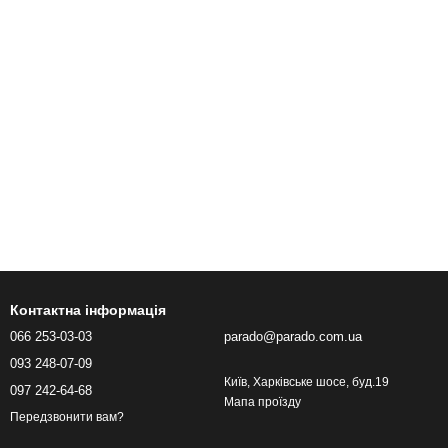
Контактна інформація
066 253-03-03
parado@parado.com.ua
093 248-07-09
Київ, Харківське шосе, буд.19
097 242-64-68
Мапа проїзду
Передзвонити вам?