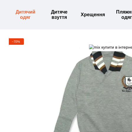
Перейти до основного контенту
Дитячий
Дитяче
Пляжн
Хрещення
одяг
взуття
одяг
−70%