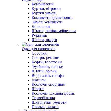
Комбінезони
Куртки, вітровки
Куртки зимові
Комплекти демисезонні
Зимові комплекти
Дощовики
Штани, напівкомбінезони
Рукавиці
Шапки, шарфи
Одяг для хлопчиків
Сорочки
Светри, реглани
Кофти, толстовки
Футболки, теніски
Штани, брюки
Водолазки, гольфи
Джинси
Костюми спортивні
Шорти
Костюми, шкільна форма
Термобілизна
Шкарпетки, колготи
Піжамы, халати