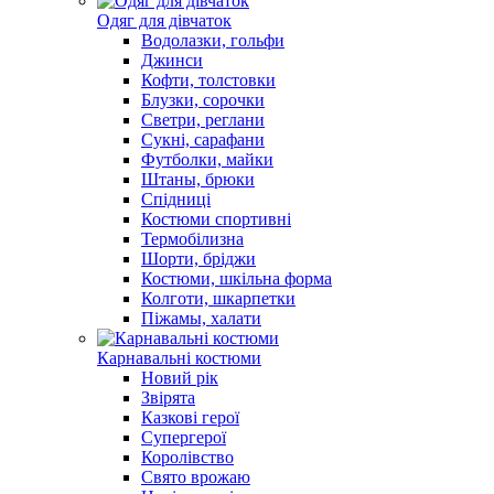
Одяг для дівчаток
Водолазки, гольфи
Джинси
Кофти, толстовки
Блузки, сорочки
Светри, реглани
Сукні, сарафани
Футболки, майки
Штаны, брюки
Спідниці
Костюми спортивні
Термобілизна
Шорти, бріджи
Костюми, шкільна форма
Колготи, шкарпетки
Піжамы, халати
Карнавальні костюми
Новий рік
Звірята
Казкові герої
Супергерої
Королівство
Свято врожаю