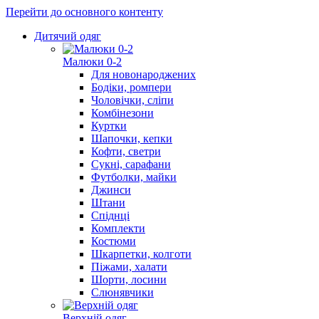
Перейти до основного контенту
Дитячий одяг
Малюки 0-2
Для новонароджених
Бодіки, ромпери
Чоловічки, сліпи
Комбінезони
Куртки
Шапочки, кепки
Кофти, светри
Сукні, сарафани
Футболки, майки
Джинси
Штани
Спіднці
Комплекти
Костюми
Шкарпетки, колготи
Піжами, халати
Шорти, лосини
Слюнявчики
Верхній одяг