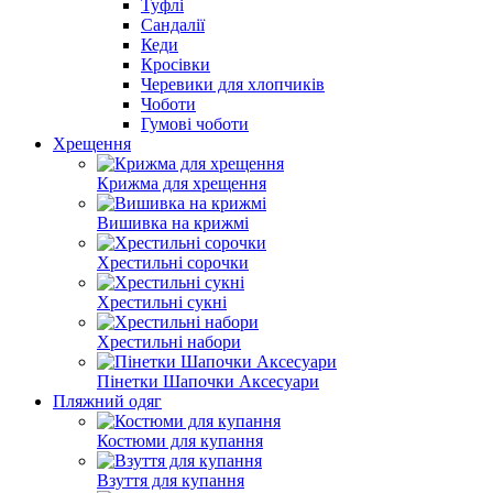
Туфлі
Сандалії
Кеди
Кросівки
Черевики для хлопчиків
Чоботи
Гумові чоботи
Хрещення
Крижма для хрещення
Вишивка на крижмі
Хрестильні сорочки
Хрестильні сукні
Хрестильні набори
Пінетки Шапочки Аксесуари
Пляжний одяг
Костюми для купання
Взуття для купання