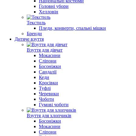
Національні костюми
Головні убори
Хелловін
Текстиль
Пледи, конверти, спальні мішки
Бренди
Дитяче взуття
Взуття для дівчат
Мокасини
Сліпони
Босоніжки
Сандалії
Кеди
Кросівки
Туфлі
Черевики
Чоботи
Гумові чоботи
Взуття для хлопчиків
Босоніжки
Мокасини
Сліпони