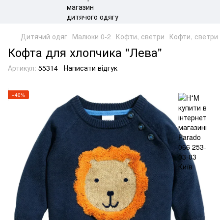
Дитячий одяг
Малюки 0-2
Кофти, светри
Кофти, светри
Кофта для хлопчика "Лева"
Артикул:
55314
Написати відгук
−40%