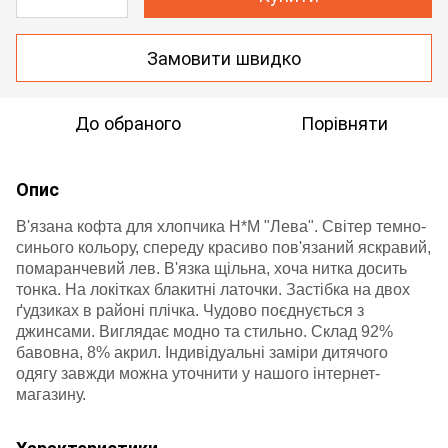
Замовити швидко
До обраного
Порівняти
Опис
В'язана кофта для хлопчика H*M "Лева". Світер темно-
синього кольору, спереду красиво пов'язаний яскравий,
помаранчевий лев. В'язка щільна, хоча нитка досить
тонка. На локітках блакитні латочки. Застібка на двох
ґудзиках в районі плічка. Чудово поєднується з
джинсами. Виглядає модно та стильно. Склад 92%
бавовна, 8% акрил. Індивідуальні заміри дитячого
одягу завжди можна уточнити у нашого інтернет-
магазину.
Характеристики