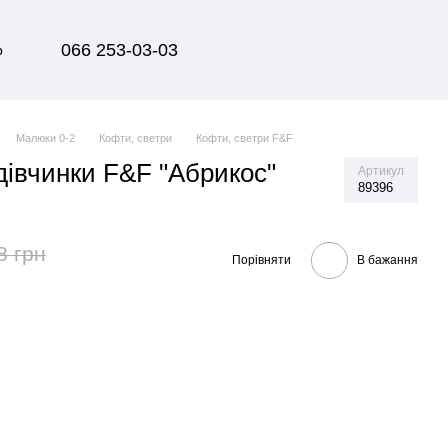
066 253-03-03
р
Малюки 0-2
Кофти, светри
Кофти, светри F&F
дівчинки F&F "Абрикос"
Артикул
89396
8 грн
Порівняти
В бажання