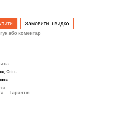
упити
Замовити швидко
гук або коментар
чинка
на, Осінь
овна
лія
та
Гарантія