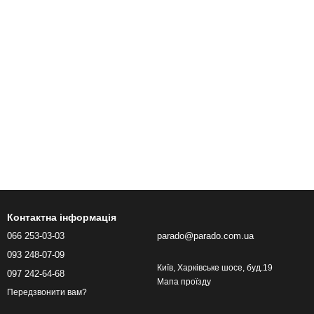
Контактна інформація
066 253-03-03
parado@parado.com.ua
093 248-07-09
Київ, Харківське шосе, буд.19
097 242-64-68
Мапа проїзду
Передзвонити вам?