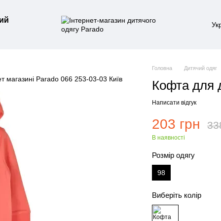
ий
Ук
Головна
Дитячий одяг
Кофта для 
Написати відгук
203 грн
33
В наявності
Розмір одягу
98
Виберіть колір