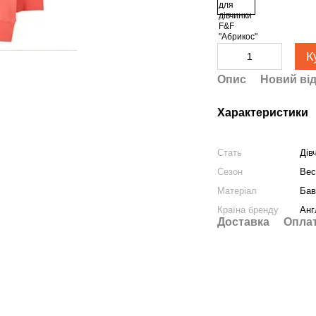
К
Опис
Новий від
Характеристики
Стать
Дів
Сезон
Вес
Матеріал
Бав
Країна бренду
Анг
Доставка
Опла