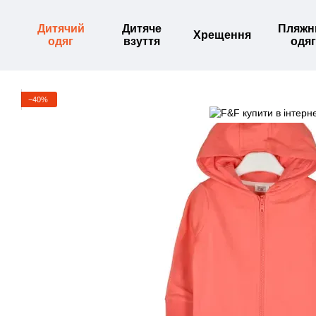
Перейти до основного контенту
Дитячий
Дитяче
Пляжн
Хрещення
одяг
взуття
одяг
−40%