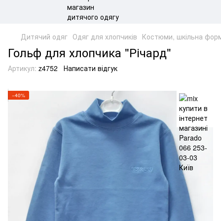
Дитячий одяг
Одяг для хлопчиків
Костюми, шкільна фор
Гольф для хлопчика "Річард"
Артикул:
z4752
Написати відгук
−40%