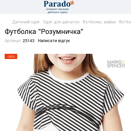
Дитячий одяг
Одяг для дівчаток
Футболки, майки
Футбо
Футболка "Розумничка"
Артикул:
23143
Написати відгук
−20%