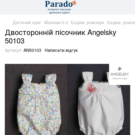
Дитячий одяг
Малюки 0-2
Бодіки, ромпери
Бодіки, ром
Двосторонній пісочник Angelsky
50103
Артикул:
AN50103
Написати відгук