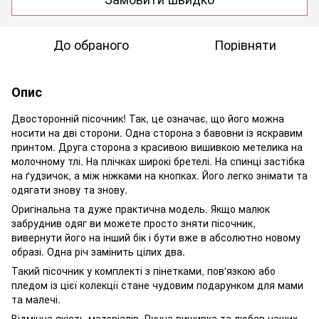
До обраного
Порівняти
Опис
Двосторонній пісочник! Так, це означає, що його можна
носити на дві сторони. Одна сторона з бавовни із яскравим
принтом. Друга сторона з красивою вишивкою метелика на
молочному тлі. На плічках широкі бретелі. На спинці застібка
на ґудзичок, а між ніжками на кнопках. Його легко знімати та
одягати знову та знову.
Оригінальна та дуже практична модель. Якщо малюк
забруднив одяг ви можете просто зняти пісочник,
вивернути його на інший бік і бути вже в абсолютно новому
образі. Одна річ замінить цілих два.
Такий пісочник у комплекті з пінетками, пов'язкою або
пледом із цієї колекції стане чудовим подарунком для мами
та малечі.
Відмінна якість матеріалів. Ручна вишивка та любов наших