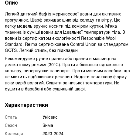
Опис
Легкий дитячий баф із мериносової вовни для активних
прогулянок. Шарф захищає шию від холоду та вітру. Цю
легку модель зручно носити під коміром куртки. М'яка
тканина із суміші вовни для ідеальної температури тіла. З
вовни із сертифікатом екологічності Responsible Wool
Standard. Reima сертифікована Control Union за стандартом
GOTS. Легкий стиль, без підкладки
Рекомендуємо ручне прання або прання в машинці на
делікатному режимі (30°C). Прати з білизною однакового
кольору, вивернувши навиворіт. Прати миючим засобом, що
не містить відбілюючих речовин. Надати початкову форму
поки виріб вологий. Сушити за низької температури. Не
сушити в барабані або сушильній шафі.
Характеристики
Стать
Унісекс
Сезон
Зима
Колекція
2023-2024