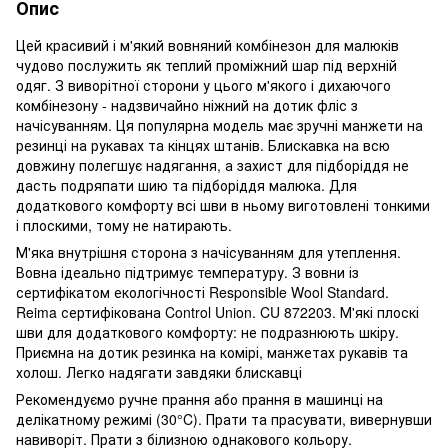
Опис
Цей красивий і м'який вовняний комбінезон для малюків
чудово послужить як теплий проміжний шар під верхній
одяг. З виворітної сторони у цього м'якого і дихаючого
комбінезону - надзвичайно ніжний на дотик фліс з
начісуванням. Ця популярна модель має зручні манжети на
резинці на рукавах та кінцях штанів. Блискавка на всю
довжину полегшує надягання, а захист для підборіддя не
дасть подряпати шию та підборіддя малюка. Для
додаткового комфорту всі шви в ньому виготовлені тонкими
і плоскими, тому не натирають.
М'яка внутрішня сторона з начісуванням для утеплення.
Вовна ідеально підтримує температуру. З вовни із
сертифікатом екологічності Responsible Wool Standard.
Reima сертифікована Control Union. CU 872203. М'які плоскі
шви для додаткового комфорту: не подразнюють шкіру.
Приємна на дотик резинка на комірі, манжетах рукавів та
холош. Легко надягати завдяки блискавці
Рекомендуємо ручне прання або прання в машинці на
делікатному режимі (30°C). Прати та прасувати, вивернувши
навиворіт. Прати з білизною однакового кольору.