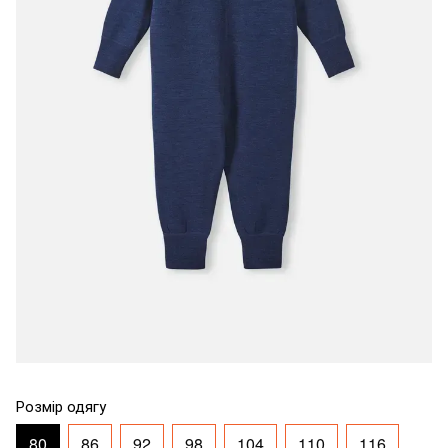
Розмір одягу
80
86
92
98
104
110
116