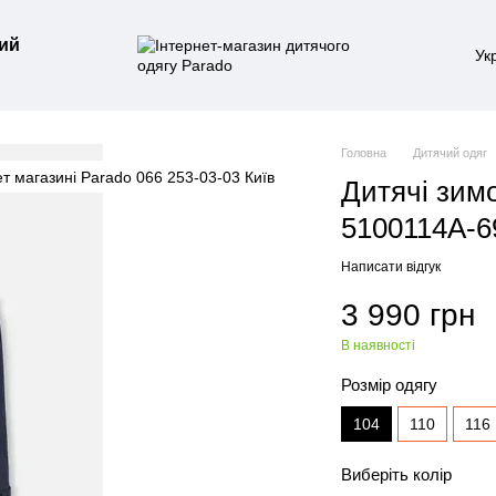
ий
Ук
Головна
Дитячий одяг
Дитячі зим
5100114A-6
Написати відгук
3 990 грн
В наявності
Розмір одягу
104
110
116
Виберіть колір