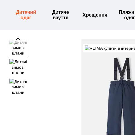
Перейти до основного контенту
Дитячий
Дитяче
Пляжн
Хрещення
одяг
взуття
одяг