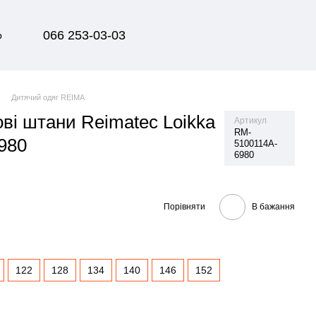
066 253-03-03
р
Дитячий одяг REIMA
ові штани Reimatec Loikka
Артикул
RM-
980
5100114A-
6980
Порівняти
В бажання
122
128
134
140
146
152