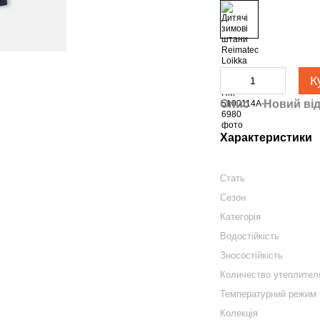
К
Опис
Новий від
Характеристики
Стать
Сезон
Категорія
Водостійкість
Зносостійкість
Количество утеплител
Температурний режим
Колекція