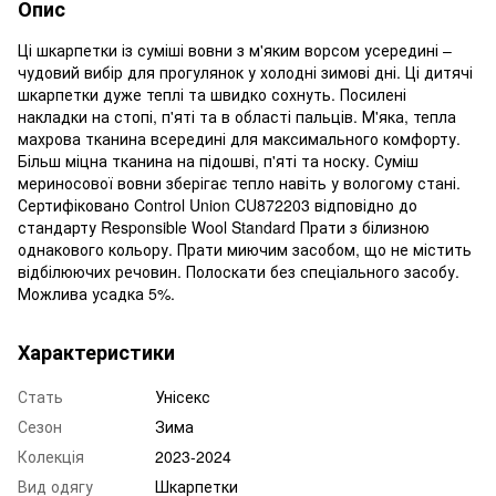
Опис
Ці шкарпетки із суміші вовни з м'яким ворсом усередині –
чудовий вибір для прогулянок у холодні зимові дні. Ці дитячі
шкарпетки дуже теплі та швидко сохнуть. Посилені
накладки на стопі, п'яті та в області пальців. М'яка, тепла
махрова тканина всередині для максимального комфорту.
Більш міцна тканина на підошві, п'яті та носку. Суміш
мериносової вовни зберігає тепло навіть у вологому стані.
Сертифіковано Control Union CU872203 відповідно до
стандарту Responsible Wool Standard Прати з білизною
однакового кольору. Прати миючим засобом, що не містить
відбілюючих речовин. Полоскати без спеціального засобу.
Можлива усадка 5%.
Характеристики
Стать
Унісекс
Сезон
Зима
Колекція
2023-2024
Вид одягу
Шкарпетки